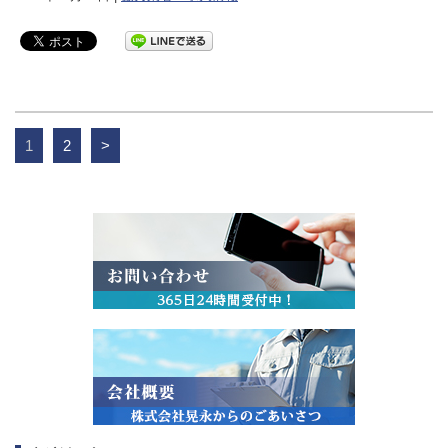
1
2
>