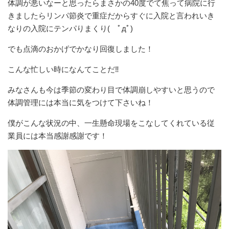
体調が悪いなーと思ったらまさかの40度でて焦って病院に行
きましたらリンパ節炎で重症だからすぐに入院と言われいき
なりの入院にテンパりまくり( ﾟдﾟ)
でも点滴のおかげでかなり回復しました！
こんな忙しい時になんてことだ‼︎
みなさんも今は季節の変わり目で体調崩しやすいと思うので
体調管理には本当に気をつけて下さいね！
僕がこんな状況の中、一生懸命現場をこなしてくれている従
業員には本当感謝感謝です！